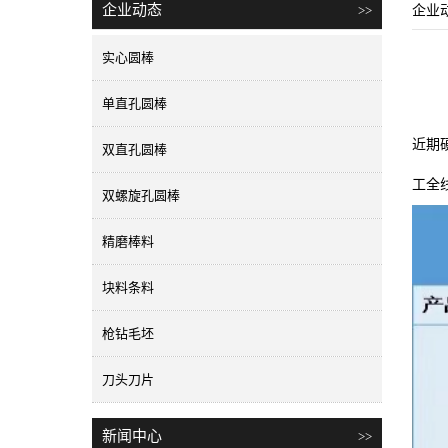
企业动态
>>
企业
实心圆棒
单直孔圆棒
近期
双直孔圆棒
工全
双螺旋孔圆棒
精磨棒料
块料条料
枪钻毛坯
刀头刀片
新闻中心
>>