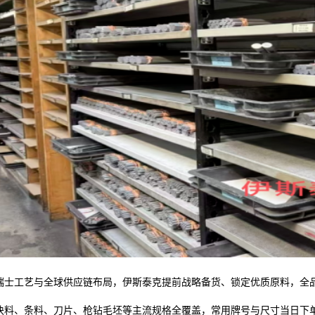
瑞士工艺与全球供应链布局，伊斯泰克提前战略备货、锁定优质原料，全
块料、条料、刀片、枪钻毛坯等主流规格全覆盖，常用牌号与尺寸当日下