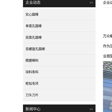
企业动态
>>
企业
实心圆棒
单直孔圆棒
万众
双直孔圆棒
作为
双螺旋孔圆棒
业翘
精磨棒料
块料条料
枪钻毛坯
刀头刀片
新闻中心
>>