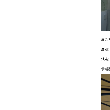
展会名
展期：2
地点
伊斯泰