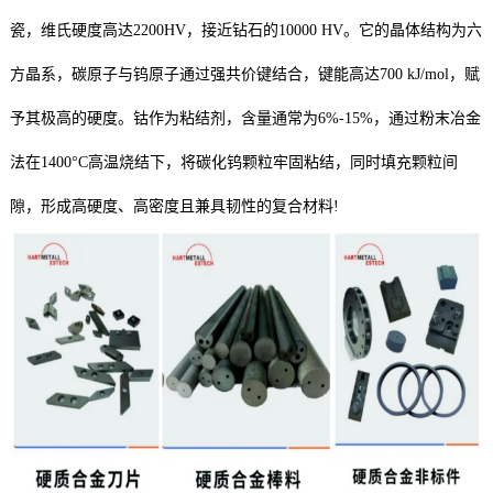
瓷，维氏硬度高达2200HV，接近钻石的10000 HV。它的晶体结构为六
方晶系，碳原子与钨原子通过强共价键结合，键能高达700 kJ/mol，赋
予其极高的硬度。钴作为粘结剂，含量通常为6%-15%，通过粉末冶金
法在1400°C高温烧结下，将碳化钨颗粒牢固粘结，同时填充颗粒间
隙，形成高硬度、高密度且兼具韧性的复合材料!